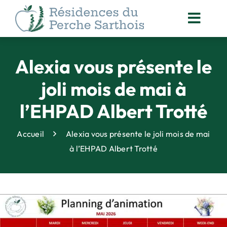
Passer
au
Toggl
contenu
Navig
ACCOMPAGNEMENT
DES RÉSIDENTS
Alexia vous présente le
NOS
joli mois de mai à
ACTUALITÉS
l’EHPAD Albert Trotté
ORGANISATION
DES SOINS
Accueil
Alexia vous présente le joli mois de mai
ANIMATION
à l’EHPAD Albert Trotté
& VIE SOCIALE
DROITS DES PERSONNES
ACCOMPAGNÉES
QUALITÉ
& SÉCURITÉ