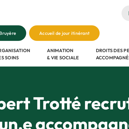
Bruyère
Accueil de jour itinérant
RGANISATION
ANIMATION
DROITS DES 
ES SOINS
& VIE SOCIALE
ACCOMPAGNÉ
ert Trotté recrut
 un.e accompagn