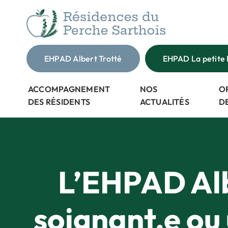
Passer
au
contenu
EHPAD Albert Trotté
EHPAD La petite 
ACCOMPAGNEMENT
NOS
O
DES RÉSIDENTS
ACTUALITÉS
D
L’EHPAD Alb
soignant.e ou