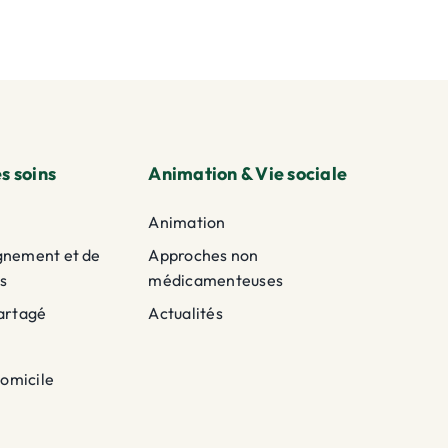
s soins
Animation & Vie sociale
Animation
gnement et de
Approches non
s
médicamenteuses
artagé
Actualités
domicile