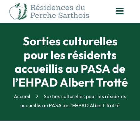
Passer
au
Toggl
contenu
Navig
ACCOMPAGNEMENT
DES RÉSIDENTS
Sorties culturelles
NOS
pour les résidents
ACTUALITÉS
accueillis au PASA de
ORGANISATION
DES SOINS
l’EHPAD Albert Trotté
ANIMATION
& VIE SOCIALE
Accueil
Sorties culturelles pour les résidents
DROITS DES PERSONNES
accueillis au PASA de l’EHPAD Albert Trotté
ACCOMPAGNÉES
QUALITÉ
& SÉCURITÉ