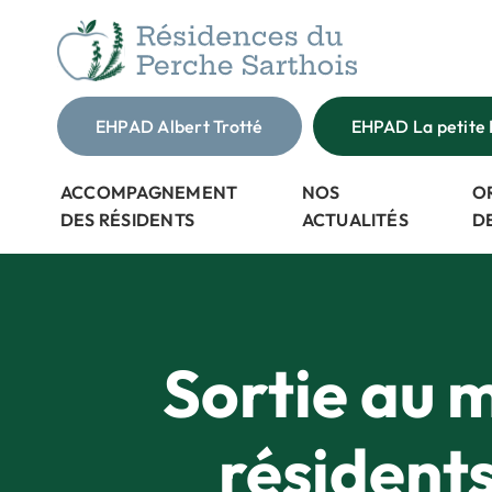
Passer
au
contenu
EHPAD Albert Trotté
EHPAD La petite 
ACCOMPAGNEMENT
NOS
O
DES RÉSIDENTS
ACTUALITÉS
D
Sortie au 
résident