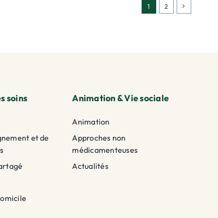
1
2
s soins
Animation & Vie sociale
Animation
gnement et de
Approches non
s
médicamenteuses
artagé
Actualités
domicile