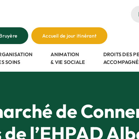
Bruyère
Accueil de jour itinérant
RGANISATION
ANIMATION
DROITS DES 
ES SOINS
& VIE SOCIALE
ACCOMPAGNÉ
marché de Conner
s de l’EHPAD Albe