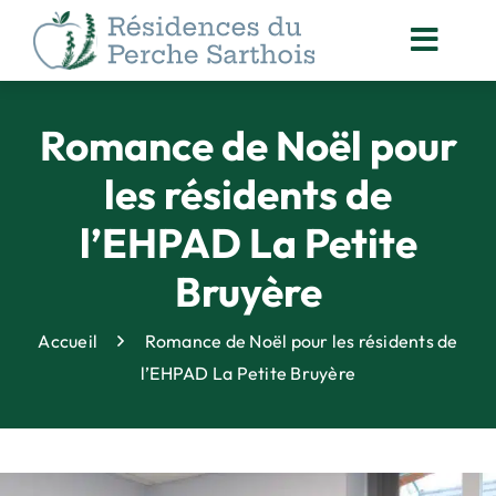
Passer
au
Toggl
contenu
Navig
ACCOMPAGNEMENT
DES RÉSIDENTS
Romance de Noël pour
NOS
les résidents de
ACTUALITÉS
l’EHPAD La Petite
ORGANISATION
DES SOINS
Bruyère
ANIMATION
& VIE SOCIALE
Accueil
Romance de Noël pour les résidents de
DROITS DES PERSONNES
l’EHPAD La Petite Bruyère
ACCOMPAGNÉES
QUALITÉ
& SÉCURITÉ