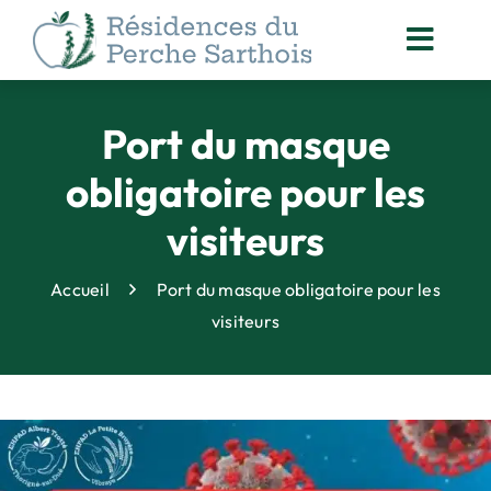
Passer
au
Toggl
contenu
Navig
ACCOMPAGNEMENT
DES RÉSIDENTS
Port du masque
NOS
obligatoire pour les
ACTUALITÉS
visiteurs
ORGANISATION
DES SOINS
Accueil
Port du masque obligatoire pour les
ANIMATION
visiteurs
& VIE SOCIALE
DROITS DES PERSONNES
ACCOMPAGNÉES
QUALITÉ
& SÉCURITÉ