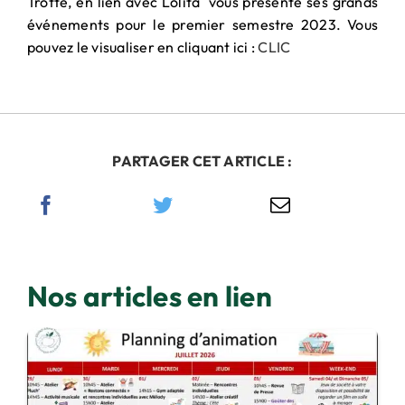
Trotté, en lien avec Lolita vous présente ses grands
PARTENARIAT
événements pour le premier semestre 2023. Vous
& MÉCÉNAT
pouvez le visualiser en cliquant ici :
CLIC
PARTAGER CET ARTICLE :
Nos articles en lien