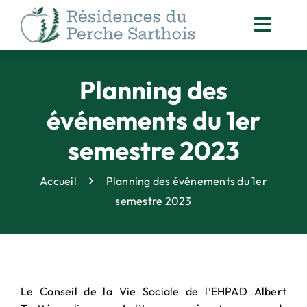
Passer
au
Toggl
contenu
Navig
ACCOMPAGNEMENT
DES RÉSIDENTS
Planning des
NOS
événements du 1er
ACTUALITÉS
semestre 2023
ORGANISATION
DES SOINS
Accueil
Planning des événements du 1er
ANIMATION
semestre 2023
& VIE SOCIALE
DROITS DES PERSONNES
ACCOMPAGNÉES
QUALITÉ
& SÉCURITÉ
Le Conseil de la Vie Sociale de l’EHPAD Albert