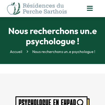
Passer
au
Toggl
contenu
Navig
ACCOMPAGNEMENT
DES RÉSIDENTS
Nous recherchons un.e
NOS
psychologue !
ACTUALITÉS
ORGANISATION
Accueil
Nous recherchons un.e psychologue !
DES SOINS
ANIMATION
& VIE SOCIALE
DROITS DES PERSONNES
ACCOMPAGNÉES
QUALITÉ
& SÉCURITÉ