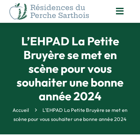
Passer
au
Toggl
contenu
Navig
ACCOMPAGNEMENT
DES RÉSIDENTS
L’EHPAD La Petite
NOS
Bruyère se met en
ACTUALITÉS
scène pour vous
ORGANISATION
DES SOINS
souhaiter une bonne
ANIMATION
année 2024
& VIE SOCIALE
DROITS DES PERSONNES
Accueil
L’EHPAD La Petite Bruyère se met en
ACCOMPAGNÉES
scène pour vous souhaiter une bonne année 2024
QUALITÉ
& SÉCURITÉ