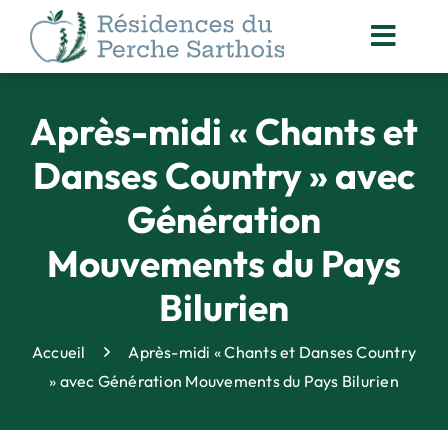
Passer
au
Toggl
contenu
Navig
ACCOMPAGNEMENT
DES RÉSIDENTS
Après-midi « Chants et
NOS
Danses Country » avec
ACTUALITÉS
Génération
ORGANISATION
DES SOINS
Mouvements du Pays
ANIMATION
Bilurien
& VIE SOCIALE
DROITS DES PERSONNES
Accueil
Après-midi « Chants et Danses Country
ACCOMPAGNÉES
» avec Génération Mouvements du Pays Bilurien
QUALITÉ
& SÉCURITÉ