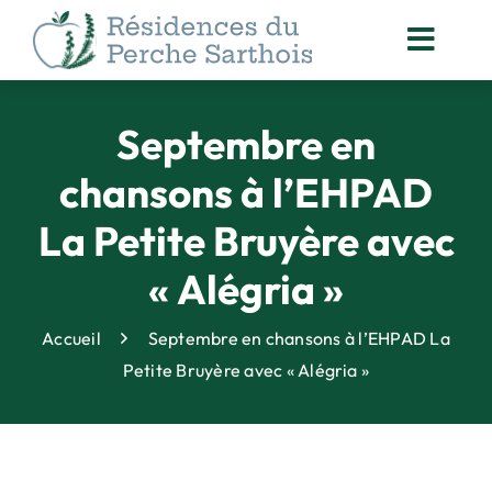
Passer
au
Toggl
contenu
Navig
ACCOMPAGNEMENT
DES RÉSIDENTS
Septembre en
NOS
chansons à l’EHPAD
ACTUALITÉS
La Petite Bruyère avec
ORGANISATION
DES SOINS
« Alégria »
ANIMATION
& VIE SOCIALE
Accueil
Septembre en chansons à l’EHPAD La
DROITS DES PERSONNES
Petite Bruyère avec « Alégria »
ACCOMPAGNÉES
QUALITÉ
& SÉCURITÉ