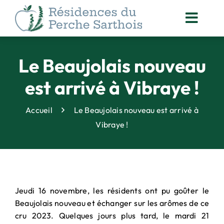
Passer
au
Toggl
contenu
Navig
ACCOMPAGNEMENT
DES RÉSIDENTS
Le Beaujolais nouveau
NOS
est arrivé à Vibraye !
ACTUALITÉS
ORGANISATION
Accueil
Le Beaujolais nouveau est arrivé à
DES SOINS
Vibraye !
ANIMATION
& VIE SOCIALE
DROITS DES PERSONNES
ACCOMPAGNÉES
Jeudi 16 novembre, les résidents ont pu goûter le
QUALITÉ
Beaujolais nouveau et échanger sur les arômes de ce
& SÉCURITÉ
cru 2023. Quelques jours plus tard, le mardi 21