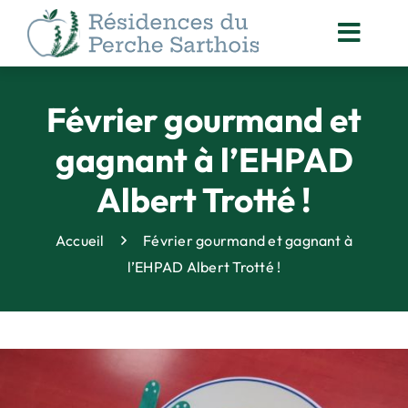
Passer
au
Toggl
contenu
Navig
ACCOMPAGNEMENT
DES RÉSIDENTS
Février gourmand et
NOS
gagnant à l’EHPAD
ACTUALITÉS
Albert Trotté !
ORGANISATION
DES SOINS
Accueil
Février gourmand et gagnant à
ANIMATION
l’EHPAD Albert Trotté !
& VIE SOCIALE
DROITS DES PERSONNES
ACCOMPAGNÉES
QUALITÉ
& SÉCURITÉ