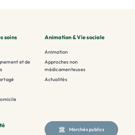
s soins
Animation & Vie sociale
Animation
gnement et de
Approches non
s
médicamenteuses
artagé
Actualités
domicile
té
Marchés publics