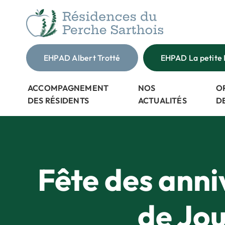
Passer
au
contenu
EHPAD Albert Trotté
EHPAD La petite 
ACCOMPAGNEMENT
NOS
O
DES RÉSIDENTS
ACTUALITÉS
D
Fête des anniv
de Jo