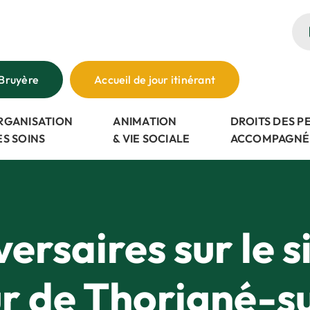
Bruyère
Accueil de jour itinérant
RGANISATION
ANIMATION
DROITS DES 
ES SOINS
& VIE SOCIALE
ACCOMPAGNÉ
ersaires sur le si
ur de Thorigné-s