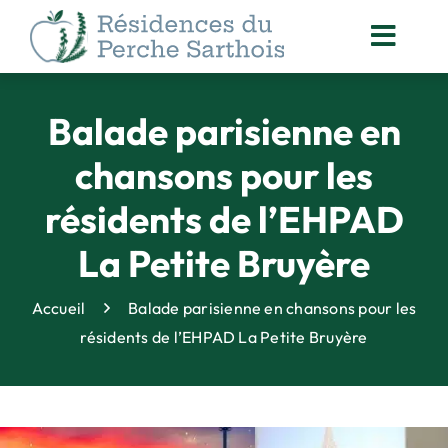
Passer
au
Toggl
contenu
Navig
ACCOMPAGNEMENT
DES RÉSIDENTS
Balade parisienne en
NOS
chansons pour les
ACTUALITÉS
résidents de l’EHPAD
ORGANISATION
DES SOINS
La Petite Bruyère
ANIMATION
& VIE SOCIALE
Accueil
Balade parisienne en chansons pour les
DROITS DES PERSONNES
résidents de l’EHPAD La Petite Bruyère
ACCOMPAGNÉES
QUALITÉ
& SÉCURITÉ